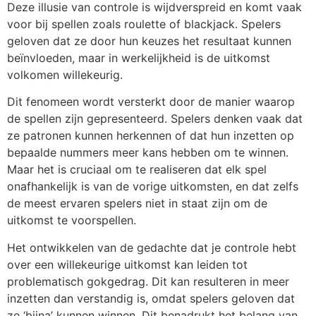
Deze illusie van controle is wijdverspreid en komt vaak
voor bij spellen zoals roulette of blackjack. Spelers
geloven dat ze door hun keuzes het resultaat kunnen
beïnvloeden, maar in werkelijkheid is de uitkomst
volkomen willekeurig.
Dit fenomeen wordt versterkt door de manier waarop
de spellen zijn gepresenteerd. Spelers denken vaak dat
ze patronen kunnen herkennen of dat hun inzetten op
bepaalde nummers meer kans hebben om te winnen.
Maar het is cruciaal om te realiseren dat elk spel
onafhankelijk is van de vorige uitkomsten, en dat zelfs
de meest ervaren spelers niet in staat zijn om de
uitkomst te voorspellen.
Het ontwikkelen van de gedachte dat je controle hebt
over een willekeurige uitkomst kan leiden tot
problematisch gokgedrag. Dit kan resulteren in meer
inzetten dan verstandig is, omdat spelers geloven dat
ze ‘bijna’ kunnen winnen. Dit benadrukt het belang van