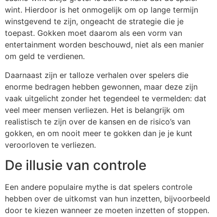
wint. Hierdoor is het onmogelijk om op lange termijn
winstgevend te zijn, ongeacht de strategie die je
toepast. Gokken moet daarom als een vorm van
entertainment worden beschouwd, niet als een manier
om geld te verdienen.
Daarnaast zijn er talloze verhalen over spelers die
enorme bedragen hebben gewonnen, maar deze zijn
vaak uitgelicht zonder het tegendeel te vermelden: dat
veel meer mensen verliezen. Het is belangrijk om
realistisch te zijn over de kansen en de risico’s van
gokken, en om nooit meer te gokken dan je je kunt
veroorloven te verliezen.
De illusie van controle
Een andere populaire mythe is dat spelers controle
hebben over de uitkomst van hun inzetten, bijvoorbeeld
door te kiezen wanneer ze moeten inzetten of stoppen.