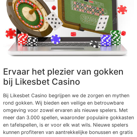
Ervaar het plezier van gokken
bij Likesbet Casino
Bij Likesbet Casino begrijpen we de zorgen en mythen
rond gokken. Wij bieden een veilige en betrouwbare
omgeving voor zowel ervaren als nieuwe spelers. Met
meer dan 3.000 spellen, waaronder populaire gokkasten
en tafelspellen, is er voor elk wat wils. Nieuwe spelers
kunnen profiteren van aantrekkelijke bonussen en gratis