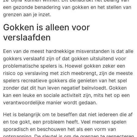
een gezonde benadering van gokken en het stellen van
grenzen aan je inzet.
Gokken is alleen voor
verslaafden
Een van de meest hardnekkige misverstanden is dat alle
gokkers verslaafd zijn of dat gokken uitsluitend voor
problematische spelers is. Hoewel gokken zeker een
risico op verslaving met zich meebrengt, zijn de meeste
spelers recreatieve gokkers die genieten van het spel
zonder dat dit hun leven negatief beïnvloedt. Gokken
kan een leuke en sociale activiteit zijn, mits het op een
verantwoordelijke manier wordt gedaan.
Het is belangrijk om te beseffen dat niet iedereen die af
en toe gokt, een probleem heeft. Veel mensen spelen
sporadisch en beschouwen het als een vorm van
ontspanning. De sleutel is om de grenzen te respecteren