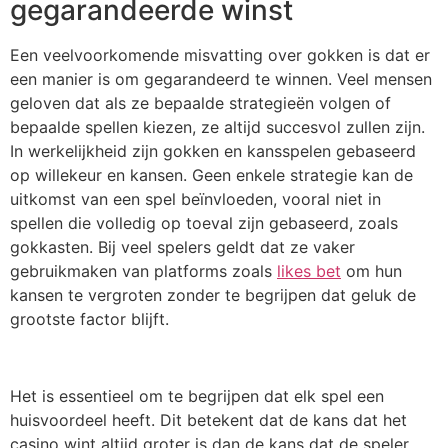
gegarandeerde winst
Een veelvoorkomende misvatting over gokken is dat er
een manier is om gegarandeerd te winnen. Veel mensen
geloven dat als ze bepaalde strategieën volgen of
bepaalde spellen kiezen, ze altijd succesvol zullen zijn.
In werkelijkheid zijn gokken en kansspelen gebaseerd
op willekeur en kansen. Geen enkele strategie kan de
uitkomst van een spel beïnvloeden, vooral niet in
spellen die volledig op toeval zijn gebaseerd, zoals
gokkasten. Bij veel spelers geldt dat ze vaker
gebruikmaken van platforms zoals
likes bet
om hun
kansen te vergroten zonder te begrijpen dat geluk de
grootste factor blijft.
Het is essentieel om te begrijpen dat elk spel een
huisvoordeel heeft. Dit betekent dat de kans dat het
casino wint altijd groter is dan de kans dat de speler