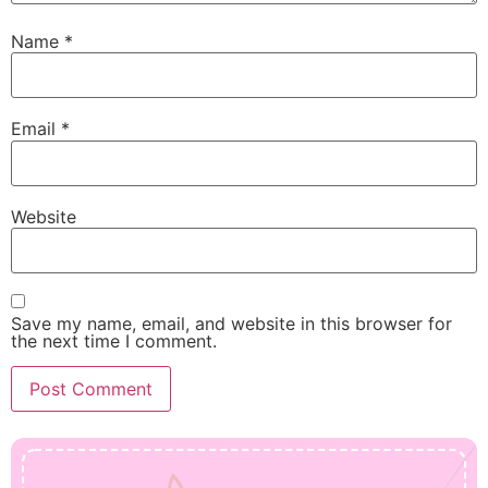
Name
*
Email
*
Website
Save my name, email, and website in this browser for
the next time I comment.