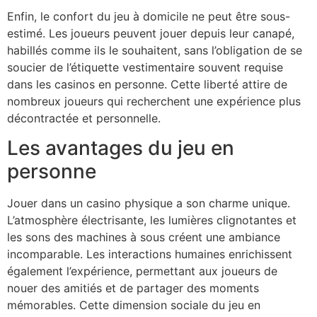
Enfin, le confort du jeu à domicile ne peut être sous-
estimé. Les joueurs peuvent jouer depuis leur canapé,
habillés comme ils le souhaitent, sans l’obligation de se
soucier de l’étiquette vestimentaire souvent requise
dans les casinos en personne. Cette liberté attire de
nombreux joueurs qui recherchent une expérience plus
décontractée et personnelle.
Les avantages du jeu en
personne
Jouer dans un casino physique a son charme unique.
L’atmosphère électrisante, les lumières clignotantes et
les sons des machines à sous créent une ambiance
incomparable. Les interactions humaines enrichissent
également l’expérience, permettant aux joueurs de
nouer des amitiés et de partager des moments
mémorables. Cette dimension sociale du jeu en