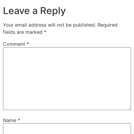
Leave a Reply
Your email address will not be published.
Required
fields are marked
*
Comment
*
Name
*