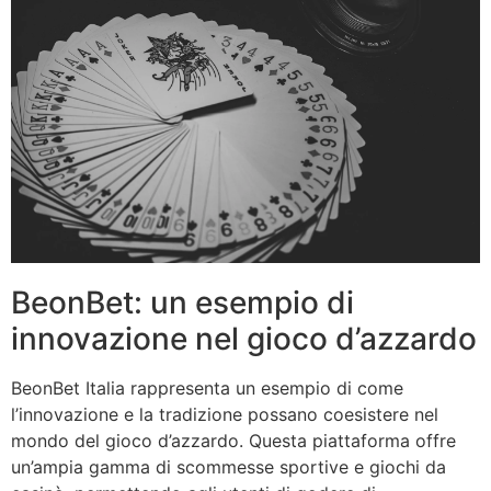
BeonBet: un esempio di
innovazione nel gioco d’azzardo
BeonBet Italia rappresenta un esempio di come
l’innovazione e la tradizione possano coesistere nel
mondo del gioco d’azzardo. Questa piattaforma offre
un’ampia gamma di scommesse sportive e giochi da