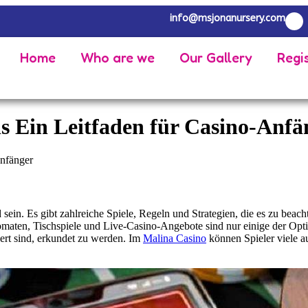
info@msjonanursery.com
Home
Who are we
Our Gallery
Regi
s Ein Leitfaden für Casino-Anfä
Anfänger
in. Es gibt zahlreiche Spiele, Regeln und Strategien, die es zu beachten 
maten, Tischspiele und Live-Casino-Angebote sind nur einige der Optio
rt sind, erkundet zu werden. Im
Malina Casino
können Spieler viele a