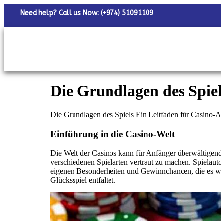
Need help? Call us Now: (+974) 51091109
Die Grundlagen des Spiel
Die Grundlagen des Spiels Ein Leitfaden für Casino-
Einführung in die Casino-Welt
Die Welt der Casinos kann für Anfänger überwältigend se
verschiedenen Spielarten vertraut zu machen. Spielauto
eigenen Besonderheiten und Gewinnchancen, die es we
Glücksspiel entfaltet.