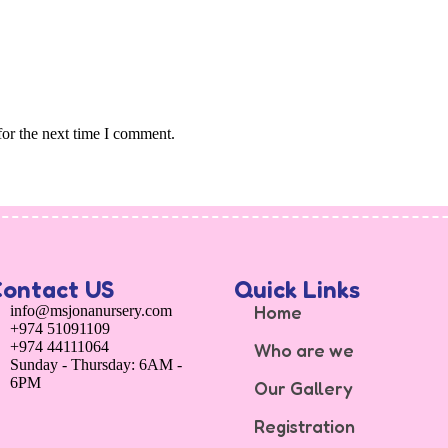
for the next time I comment.
ontact US
Quick Links
Home
info@msjonanursery.com
+974 51091109
+974 44111064
Who are we
Sunday - Thursday: 6AM -
6PM
Our Gallery
Registration