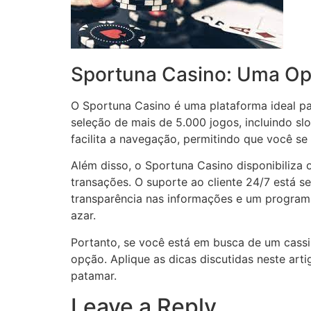
Sportuna Casino: Uma Opç
O Sportuna Casino é uma plataforma ideal pa
seleção de mais de 5.000 jogos, incluindo slo
facilita a navegação, permitindo que você se
Além disso, o Sportuna Casino disponibiliza
transações. O suporte ao cliente 24/7 está s
transparência nas informações e um programa
azar.
Portanto, se você está em busca de um cassi
opção. Aplique as dicas discutidas neste art
patamar.
Leave a Reply