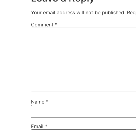
Your email address will not be published.
Req
Comment
*
Name
*
Email
*