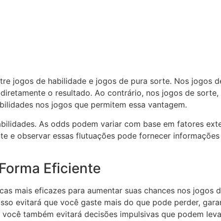
ntre jogos de habilidade e jogos de pura sorte. Nos jogos
 diretamente o resultado. Ao contrário, nos jogos de sorte
abilidades nos jogos que permitem essa vantagem.
abilidades. As odds podem variar com base em fatores ext
nte e observar essas flutuações pode fornecer informações
Forma Eficiente
cas mais eficazes para aumentar suas chances nos jogos d
 Isso evitará que você gaste mais do que pode perder, gar
s, você também evitará decisões impulsivas que podem levar