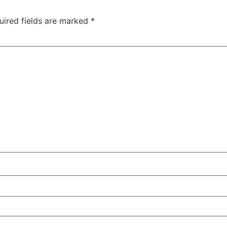
uired fields are marked
*