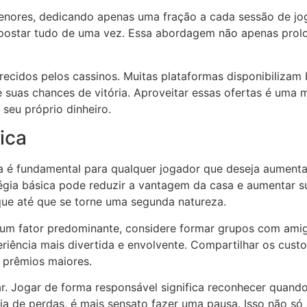
 menores, dedicando apenas uma fração a cada sessão de jo
 apostar tudo de uma vez. Essa abordagem não apenas prol
erecidos pelos cassinos. Muitas plataformas disponibiliz
uas chances de vitória. Aproveitar essas ofertas é uma ma
 seu próprio dinheiro.
ica
a é fundamental para qualquer jogador que deseja aumenta
égia básica pode reduzir a vantagem da casa e aumentar su
que até que se torne uma segunda natureza.
é um fator predominante, considere formar grupos com amig
iência mais divertida e envolvente. Compartilhar os cust
 prêmios maiores.
r. Jogar de forma responsável significa reconhecer quan
a de perdas, é mais sensato fazer uma pausa. Isso não só