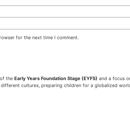
rowser for the next time I comment.
 of the
Early Years Foundation Stage (EYFS)
and a focus on
ifferent cultures, preparing children for a globalized worl