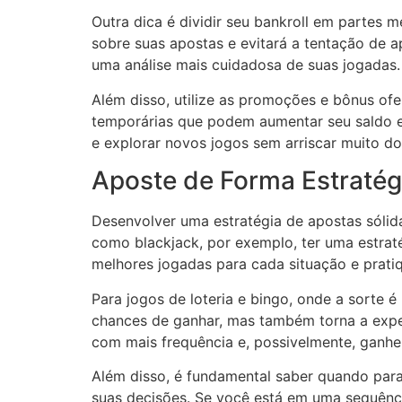
Outra dica é dividir seu bankroll em partes
sobre suas apostas e evitará a tentação de
uma análise mais cuidadosa de suas jogadas.
Além disso, utilize as promoções e bônus of
temporárias que podem aumentar seu saldo e s
e explorar novos jogos sem arriscar muito do
Aposte de Forma Estratég
Desenvolver uma estratégia de apostas sólid
como blackjack, por exemplo, ter uma estrat
melhores jogadas para cada situação e prati
Para jogos de loteria e bingo, onde a sorte 
chances de ganhar, mas também torna a exper
com mais frequência e, possivelmente, ganhe
Além disso, é fundamental saber quando para
suas decisões. Se você está em uma sequênci