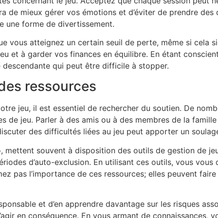
istes concernant le jeu. Acceptez que chaque session peut ne
ra de mieux gérer vos émotions et d’éviter de prendre des d
tre une forme de divertissement.
sque vous atteignez un certain seuil de perte, même si cela s
jeu et à garder vos finances en équilibre. En étant conscien
 descendante qui peut être difficile à stopper.
 des ressources
votre jeu, il est essentiel de rechercher du soutien. De no
es de jeu. Parler à des amis ou à des membres de la famill
iscuter des difficultés liées au jeu peut apporter un soula
mettent souvent à disposition des outils de gestion de jeu.
ériodes d’auto-exclusion. En utilisant ces outils, vous vous
imez pas l’importance de ces ressources; elles peuvent faire
eu responsable et d’en apprendre davantage sur les risques a
’agir en conséquence. En vous armant de connaissances, v