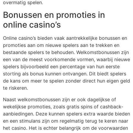
overmatig spelen.
Bonussen en promoties in
online casino’s
Online casino’s bieden vaak aantrekkelijke bonussen en
promoties aan om nieuwe spelers aan te trekken en
bestaande spelers te behouden. Welkomstbonussen zijn
een van de meest voorkomende vormen, waarbij nieuwe
spelers bijvoorbeeld een percentage van hun eerste
storting als bonus kunnen ontvangen. Dit biedt spelers
de kans om meer te spelen zonder direct hun eigen geld
te riskeren.
Naast welkomstbonussen zijn er ook dagelijkse of
wekelijkse promoties, zoals gratis spins of cashback-
aanbiedingen. Deze kunnen spelers extra waarde bieden
en een stimulans zijn om regelmatig terug te keren naar
het casino. Het is echter belangrijk om de voorwaarden