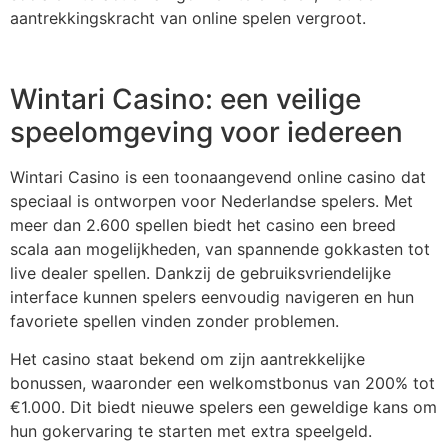
aantrekkingskracht van online spelen vergroot.
Wintari Casino: een veilige
speelomgeving voor iedereen
Wintari Casino is een toonaangevend online casino dat
speciaal is ontworpen voor Nederlandse spelers. Met
meer dan 2.600 spellen biedt het casino een breed
scala aan mogelijkheden, van spannende gokkasten tot
live dealer spellen. Dankzij de gebruiksvriendelijke
interface kunnen spelers eenvoudig navigeren en hun
favoriete spellen vinden zonder problemen.
Het casino staat bekend om zijn aantrekkelijke
bonussen, waaronder een welkomstbonus van 200% tot
€1.000. Dit biedt nieuwe spelers een geweldige kans om
hun gokervaring te starten met extra speelgeld.