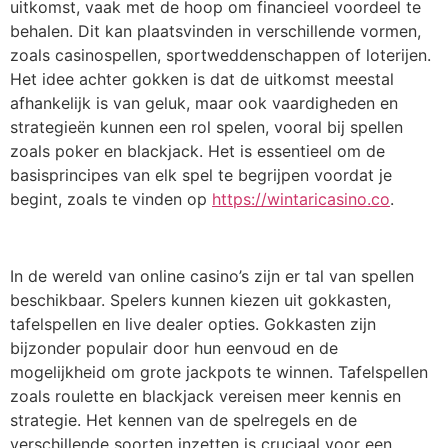
uitkomst, vaak met de hoop om financieel voordeel te
behalen. Dit kan plaatsvinden in verschillende vormen,
zoals casinospellen, sportweddenschappen of loterijen.
Het idee achter gokken is dat de uitkomst meestal
afhankelijk is van geluk, maar ook vaardigheden en
strategieën kunnen een rol spelen, vooral bij spellen
zoals poker en blackjack. Het is essentieel om de
basisprincipes van elk spel te begrijpen voordat je
begint, zoals te vinden op
https://wintaricasino.co
.
In de wereld van online casino’s zijn er tal van spellen
beschikbaar. Spelers kunnen kiezen uit gokkasten,
tafelspellen en live dealer opties. Gokkasten zijn
bijzonder populair door hun eenvoud en de
mogelijkheid om grote jackpots te winnen. Tafelspellen
zoals roulette en blackjack vereisen meer kennis en
strategie. Het kennen van de spelregels en de
verschillende soorten inzetten is cruciaal voor een