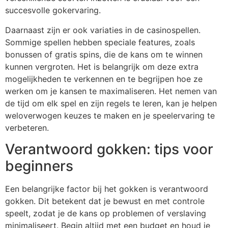
succesvolle gokervaring.
Daarnaast zijn er ook variaties in de casinospellen.
Sommige spellen hebben speciale features, zoals
bonussen of gratis spins, die de kans om te winnen
kunnen vergroten. Het is belangrijk om deze extra
mogelijkheden te verkennen en te begrijpen hoe ze
werken om je kansen te maximaliseren. Het nemen van
de tijd om elk spel en zijn regels te leren, kan je helpen
weloverwogen keuzes te maken en je speelervaring te
verbeteren.
Verantwoord gokken: tips voor
beginners
Een belangrijke factor bij het gokken is verantwoord
gokken. Dit betekent dat je bewust en met controle
speelt, zodat je de kans op problemen of verslaving
minimaliseert. Begin altijd met een budget en houd je