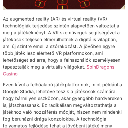
Az augmented reality (AR) és virtual reality (VR)
technológiák terjedése szintén alapvetően változtatja
meg a játékélményt. A VR szemüvegek segítségével a
játékosok teljesen elmerülhetnek a digitális világban,
ami új szintre emeli a szórakozást. A jövőben egyre
több játék lesz elérhető VR platformokon, ami
lehetőséget ad arra, hogy a felhasználók személyesen
tapasztalják meg a virtuális világokat.
SpinDragons
Casino
Ezen kívül a felhőalapú játékplatformok, mint például a
Google Stadia, lehetővé teszik a játékosok számára,
hogy bármilyen eszközön, akár gyengébb hardvereken
is, játszhassanak. Ez radikálisan megváltoztathatja a
játékhoz való hozzáférés módját, hiszen nem mindenki
fog beruházni drága konzolokba. A technológia
folyamatos fejlődése tehát a jövőbeni játékélmény