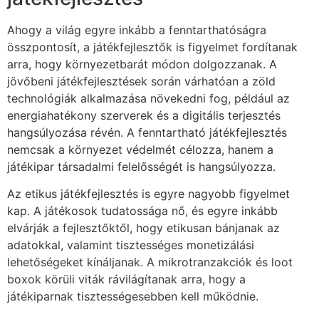
Ahogy a világ egyre inkább a fenntarthatóságra
összpontosít, a játékfejlesztők is figyelmet fordítanak
arra, hogy környezetbarát módon dolgozzanak. A
jövőbeni játékfejlesztések során várhatóan a zöld
technológiák alkalmazása növekedni fog, például az
energiahatékony szerverek és a digitális terjesztés
hangsúlyozása révén. A fenntartható játékfejlesztés
nemcsak a környezet védelmét célozza, hanem a
játékipar társadalmi felelősségét is hangsúlyozza.
Az etikus játékfejlesztés is egyre nagyobb figyelmet
kap. A játékosok tudatossága nő, és egyre inkább
elvárják a fejlesztőktől, hogy etikusan bánjanak az
adatokkal, valamint tisztességes monetizálási
lehetőségeket kínáljanak. A mikrotranzakciók és loot
boxok körüli viták rávilágítanak arra, hogy a
játékiparnak tisztességesebben kell működnie.