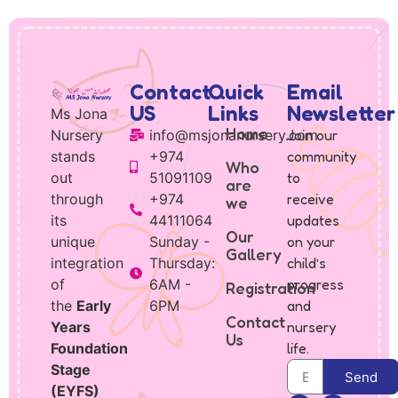
Contact
Quick
Email
US
Links
Newsletter
Ms Jona
Home
Nursery
info@msjonanursery.com
Join our
stands
+974
community
Who
out
51091109
to
are
through
+974
receive
we
its
44111064
updates
Our
unique
Sunday -
on your
Gallery
integration
Thursday:
child’s
of
6AM -
progress
Registration
the
Early
6PM
and
Contact
Years
nursery
Us
Foundation
life.
Stage
Send
(EYFS)