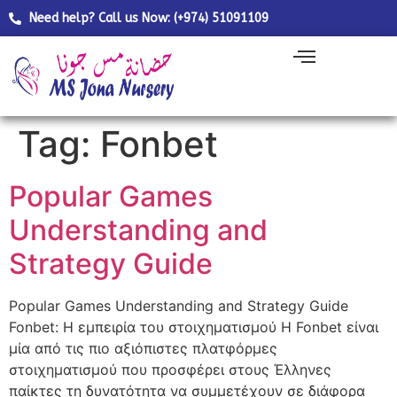
Need help? Call us Now: (+974) 51091109
Tag:
Fonbet
Popular Games
Understanding and
Strategy Guide
Popular Games Understanding and Strategy Guide
Fonbet: Η εμπειρία του στοιχηματισμού Η Fonbet είναι
μία από τις πιο αξιόπιστες πλατφόρμες
στοιχηματισμού που προσφέρει στους Έλληνες
παίκτες τη δυνατότητα να συμμετέχουν σε διάφορα