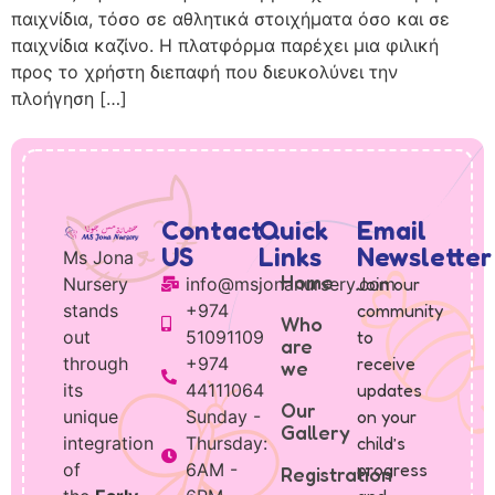
παιχνίδια, τόσο σε αθλητικά στοιχήματα όσο και σε
παιχνίδια καζίνο. Η πλατφόρμα παρέχει μια φιλική
προς το χρήστη διεπαφή που διευκολύνει την
πλοήγηση […]
Contact
Quick
Email
US
Links
Newsletter
Ms Jona
Home
Nursery
info@msjonanursery.com
Join our
stands
+974
community
Who
out
51091109
to
are
through
+974
receive
we
its
44111064
updates
Our
unique
Sunday -
on your
Gallery
integration
Thursday:
child’s
of
6AM -
progress
Registration