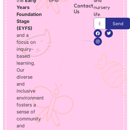
the
Early
6PM
and
Contact
Years
nursery
Us
Foundation
life.
Stage
Send
(EYFS)
and a
focus on
inquiry-
based
learning.
Our
diverse
and
inclusive
environment
fosters a
sense of
community
and