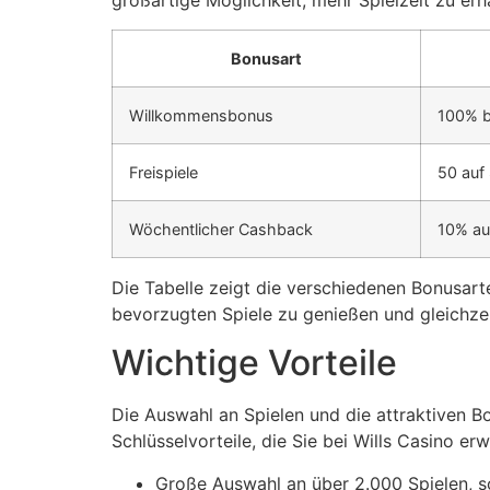
großartige Möglichkeit, mehr Spielzeit zu er
Bonusart
Willkommensbonus
100% b
Freispiele
50 auf 
Wöchentlicher Cashback
10% au
Die Tabelle zeigt die verschiedenen Bonusart
bevorzugten Spiele zu genießen und gleichzeit
Wichtige Vorteile
Die Auswahl an Spielen und die attraktiven B
Schlüsselvorteile, die Sie bei Wills Casino er
Große Auswahl an über 2.000 Spielen, s