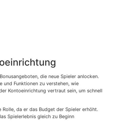
toeinrichtung
 Bonusangeboten, die neue Spieler anlocken.
le und Funktionen zu verstehen, wie
der Kontoeinrichtung vertraut sein, um schnell
Rolle, da er das Budget der Spieler erhöht.
das Spielerlebnis gleich zu Beginn