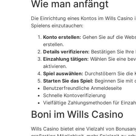
Wie man anfängt
Die Einrichtung eines Kontos im Wills Casino 
Spielens einzutauchen:
Konto erstellen:
Gehen Sie auf die Webse
erstellen.
Details verifizieren:
Bestätigen Sie Ihre 
Einzahlung tätigen:
Wählen Sie eine bev
aktivieren.
Spiel auswählen:
Durchstöbern Sie die K
Starten Sie das Spiel:
Beginnen Sie mit 
Benutzerfreundliche Anmeldeseite
Schnelle Kontoverifizierung
Vielfältige Zahlungsmethoden für Einza
Boni im Wills Casino
Wills Casino bietet eine Vielzahl von Bonusang