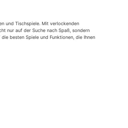
en und Tischspiele. Mit verlockenden
icht nur auf der Suche nach Spaß, sondern
 die besten Spiele und Funktionen, die Ihnen