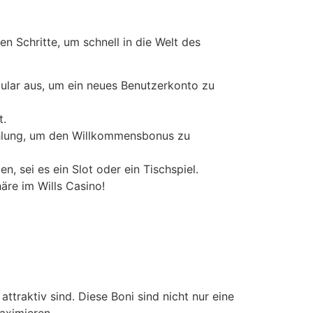
n Schritte, um schnell in die Welt des
mular aus, um ein neues Benutzerkonto zu
t.
ahlung, um den Willkommensbonus zu
 sei es ein Slot oder ein Tischspiel.
re im Wills Casino!
ttraktiv sind. Diese Boni sind nicht nur eine