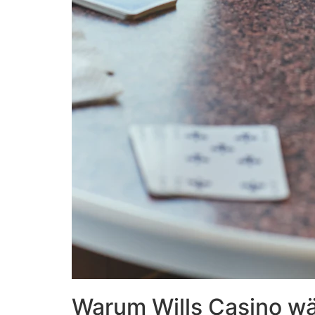
Warum Wills Casino w