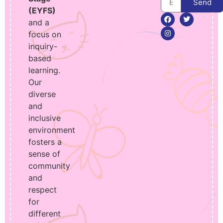
Send
(EYFS)
and a
focus on
inquiry-
based
learning.
Our
diverse
and
inclusive
environment
fosters a
sense of
community
and
respect
for
different