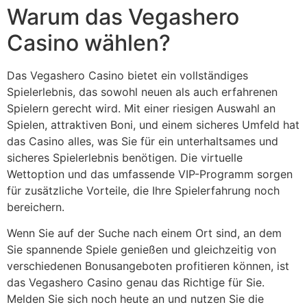
Warum das Vegashero
Casino wählen?
Das Vegashero Casino bietet ein vollständiges
Spielerlebnis, das sowohl neuen als auch erfahrenen
Spielern gerecht wird. Mit einer riesigen Auswahl an
Spielen, attraktiven Boni, und einem sicheres Umfeld hat
das Casino alles, was Sie für ein unterhaltsames und
sicheres Spielerlebnis benötigen. Die virtuelle
Wettoption und das umfassende VIP-Programm sorgen
für zusätzliche Vorteile, die Ihre Spielerfahrung noch
bereichern.
Wenn Sie auf der Suche nach einem Ort sind, an dem
Sie spannende Spiele genießen und gleichzeitig von
verschiedenen Bonusangeboten profitieren können, ist
das Vegashero Casino genau das Richtige für Sie.
Melden Sie sich noch heute an und nutzen Sie die