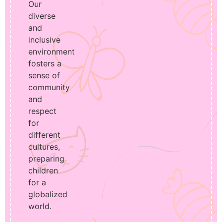
Our
diverse
and
inclusive
environment
fosters a
sense of
community
and
respect
for
different
cultures,
preparing
children
for a
globalized
world.