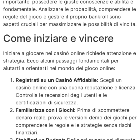
importante, possedere le giuste conoscenze e abilità è
fondamentale. Analizzare le probabilità, comprendere le
regole del gioco e gestire il proprio bankroll sono
aspetti cruciali per massimizzare le possibilità di vincita.
Come iniziare e vincere
Iniziare a giocare nei casinò online richiede attenzione e
strategia. Ecco alcuni passaggi fondamentali per
aiutarti a orientarti nel mondo del gioco online:
Registrati su un Casinò Affidabile:
Scegli un
casinò online con una buona reputazione e licenza.
Controlla le recensioni degli utenti e le
certificazioni di sicurezza.
Familiarizza con i Giochi:
Prima di scommettere
denaro reale, prova le versioni demo dei giochi per
comprendere le regole e le strategie senza rischi
finanziari.