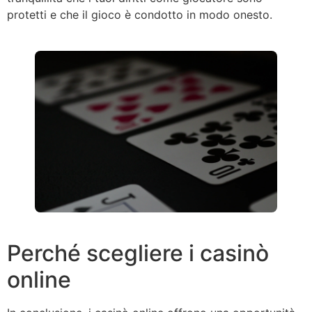
protetti e che il gioco è condotto in modo onesto.
Perché scegliere i casinò
online