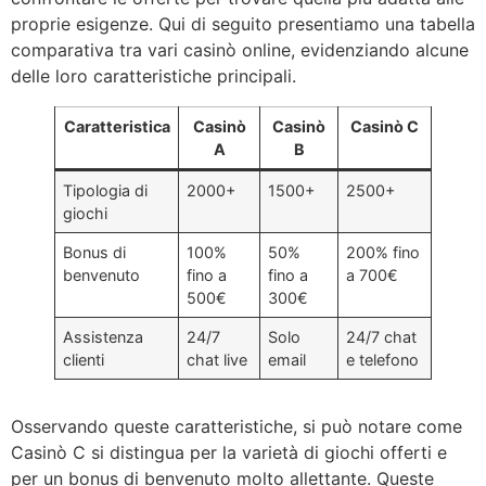
proprie esigenze. Qui di seguito presentiamo una tabella
comparativa tra vari casinò online, evidenziando alcune
delle loro caratteristiche principali.
Caratteristica
Casinò
Casinò
Casinò C
A
B
Tipologia di
2000+
1500+
2500+
giochi
Bonus di
100%
50%
200% fino
benvenuto
fino a
fino a
a 700€
500€
300€
Assistenza
24/7
Solo
24/7 chat
clienti
chat live
email
e telefono
Osservando queste caratteristiche, si può notare come
Casinò C si distingua per la varietà di giochi offerti e
per un bonus di benvenuto molto allettante. Queste