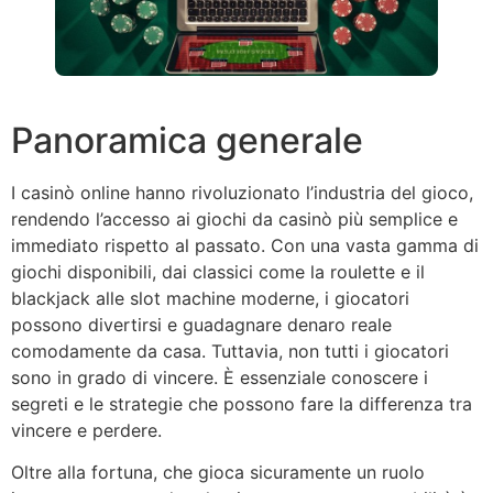
Panoramica generale
I casinò online hanno rivoluzionato l’industria del gioco,
rendendo l’accesso ai giochi da casinò più semplice e
immediato rispetto al passato. Con una vasta gamma di
giochi disponibili, dai classici come la roulette e il
blackjack alle slot machine moderne, i giocatori
possono divertirsi e guadagnare denaro reale
comodamente da casa. Tuttavia, non tutti i giocatori
sono in grado di vincere. È essenziale conoscere i
segreti e le strategie che possono fare la differenza tra
vincere e perdere.
Oltre alla fortuna, che gioca sicuramente un ruolo