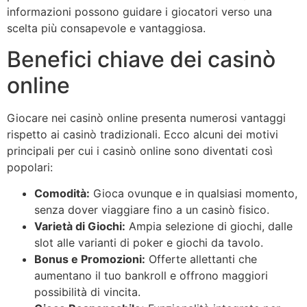
informazioni possono guidare i giocatori verso una
scelta più consapevole e vantaggiosa.
Benefici chiave dei casinò
online
Giocare nei casinò online presenta numerosi vantaggi
rispetto ai casinò tradizionali. Ecco alcuni dei motivi
principali per cui i casinò online sono diventati così
popolari:
Comodità:
Gioca ovunque e in qualsiasi momento,
senza dover viaggiare fino a un casinò fisico.
Varietà di Giochi:
Ampia selezione di giochi, dalle
slot alle varianti di poker e giochi da tavolo.
Bonus e Promozioni:
Offerte allettanti che
aumentano il tuo bankroll e offrono maggiori
possibilità di vincita.