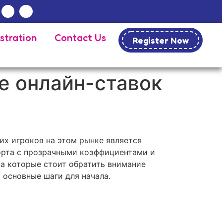
stration
Contact Us
Register Now
ре онлайн-ставок
их игроков на этом рынке является
порта с прозрачными коэффициентами и
а которые стоит обратить внимание
основные шаги для начала.