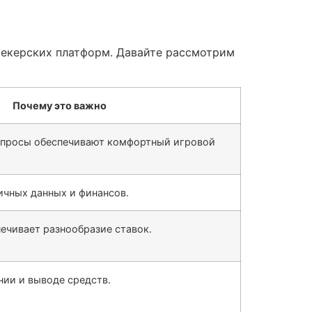
мекерских платформ. Давайте рассмотрим
Почему это важно
опросы обеспечивают комфортный игровой
ичных данных и финансов.
ечивает разнообразие ставок.
нии и выводе средств.