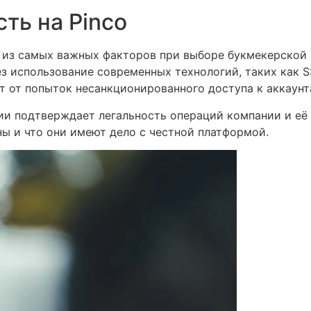
ть на Pinco
 из самых важных факторов при выборе букмекерской 
ез использование современных технологий, таких как 
т от попыток несанкционированного доступа к аккаун
ии подтверждает легальность операций компании и её 
ны и что они имеют дело с честной платформой.