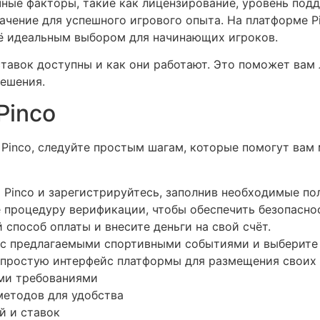
ные факторы, такие как лицензирование, уровень подд
чение для успешного игрового опыта. На платформе P
её идеальным выбором для начинающих игроков.
ставок доступны и как они работают. Это поможет вам
решения.
Pinco
 Pinco, следуйте простым шагам, которые помогут ва
 Pinco и зарегистрируйтесь, заполнив необходимые пол
процедуру верификации, чтобы обеспечить безопаснос
способ оплаты и внесите деньги на свой счёт.
с предлагаемыми спортивными событиями и выберите те
простую интерфейс платформы для размещения своих 
ми требованиями
методов для удобства
й и ставок