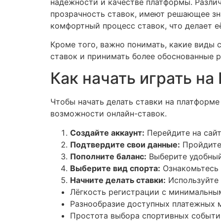
надежности и качестве платформы. Различ
прозрачность ставок, имеют решающее зна
комфортный процесс ставок, что делает 
Кроме того, важно понимать, какие виды 
ставок и принимать более обоснованные 
Как начать играть на 
Чтобы начать делать ставки на платформе
возможности онлайн-ставок.
Создайте аккаунт:
Перейдите на сайт
Подтвердите свои данные:
Пройдите 
Пополните баланс:
Выберите удобный 
Выберите вид спорта:
Ознакомьтесь 
Начните делать ставки:
Используйте 
Лёгкость регистрации с минимальны
Разнообразие доступных платежных 
Простота выбора спортивных событи