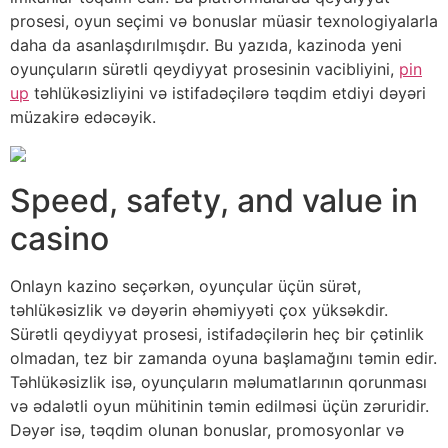
prosesi, oyun seçimi və bonuslar müasir texnologiyalarla
daha da asanlaşdırılmışdır. Bu yazıda, kazinoda yeni
oyunçuların sürətli qeydiyyat prosesinin vacibliyini,
pin
up
təhlükəsizliyini və istifadəçilərə təqdim etdiyi dəyəri
müzakirə edəcəyik.
Speed, safety, and value in
casino
Onlayn kazino seçərkən, oyunçular üçün sürət,
təhlükəsizlik və dəyərin əhəmiyyəti çox yüksəkdir.
Sürətli qeydiyyat prosesi, istifadəçilərin heç bir çətinlik
olmadan, tez bir zamanda oyuna başlamağını təmin edir.
Təhlükəsizlik isə, oyunçuların məlumatlarının qorunması
və ədalətli oyun mühitinin təmin edilməsi üçün zəruridir.
Dəyər isə, təqdim olunan bonuslar, promosyonlar və