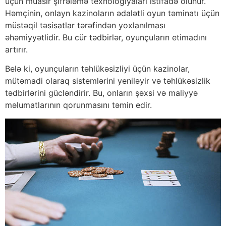
üçün müasir şifrələmə texnologiyaları istifadə olunur.
Həmçinin, onlayn kazinoların ədalətli oyun təminatı üçün
müstəqil təsisatlar tərəfindən yoxlanılması
əhəmiyyətlidir. Bu cür tədbirlər, oyunçuların etimadını
artırır.
Belə ki, oyunçuların təhlükəsizliyi üçün kazinolar,
mütəmadi olaraq sistemlərini yeniləyir və təhlükəsizlik
tədbirlərini gücləndirir. Bu, onların şəxsi və maliyyə
məlumatlarının qorunmasını təmin edir.