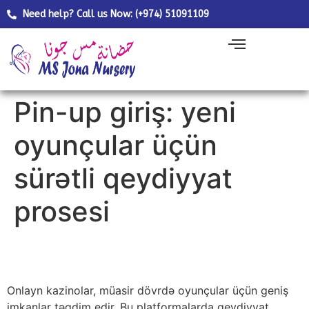
Need help? Call us Now: (+974) 51091109
Pin-up giriş: yeni
oyunçular üçün
sürətli qeydiyyat
prosesi
Onlayn kazinolar, müasir dövrdə oyunçular üçün geniş
imkanlar təqdim edir. Bu platformalarda qeydiyyat