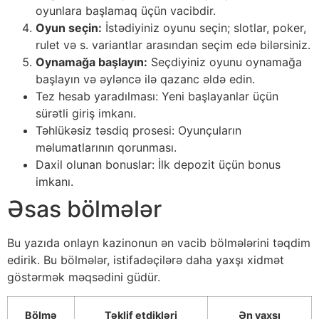
oyunlara başlamaq üçün vacibdir.
Oyun seçin:
İstədiyiniz oyunu seçin; slotlar, poker,
rulet və s. variantlar arasından seçim edə bilərsiniz.
Oynamağa başlayın:
Seçdiyiniz oyunu oynamağa
başlayın və əyləncə ilə qazanc əldə edin.
Tez hesab yaradılması: Yeni başlayanlar üçün
sürətli giriş imkanı.
Təhlükəsiz təsdiq prosesi: Oyunçuların
məlumatlarının qorunması.
Daxil olunan bonuslar: İlk depozit üçün bonus
imkanı.
Əsas bölmələr
Bu yazıda onlayn kazinonun ən vacib bölmələrini təqdim
edirik. Bu bölmələr, istifadəçilərə daha yaxşı xidmət
göstərmək məqsədini güdür.
Bölmə
Təklif etdikləri
Ən yaxşı