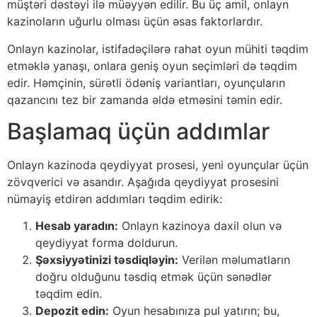
müştəri dəstəyi ilə müəyyən edilir. Bu üç amil, onlayn
kazinoların uğurlu olması üçün əsas faktorlardır.
Onlayn kazinolar, istifadəçilərə rahat oyun mühiti təqdim
etməklə yanaşı, onlara geniş oyun seçimləri də təqdim
edir. Həmçinin, sürətli ödəniş variantları, oyunçuların
qazancını tez bir zamanda əldə etməsini təmin edir.
Başlamaq üçün addımlar
Onlayn kazinoda qeydiyyat prosesi, yeni oyunçular üçün
zövqverici və asandır. Aşağıda qeydiyyat prosesini
nümayiş etdirən addımları təqdim edirik:
Hesab yaradın:
Onlayn kazinoya daxil olun və
qeydiyyat forma doldurun.
Şəxsiyyətinizi təsdiqləyin:
Verilən məlumatların
doğru olduğunu təsdiq etmək üçün sənədlər
təqdim edin.
Depozit edin:
Oyun hesabınıza pul yatırın; bu,