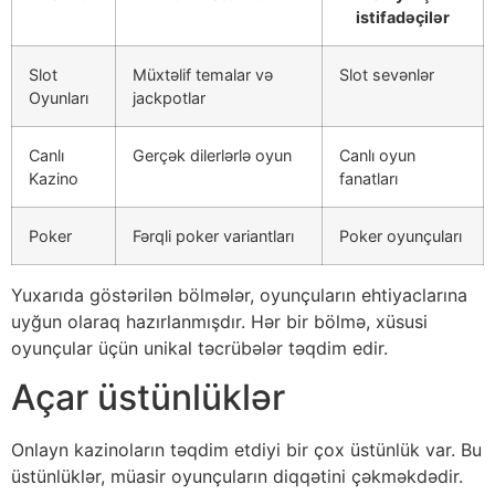
istifadəçilər
Slot
Müxtəlif temalar və
Slot sevənlər
Oyunları
jackpotlar
Canlı
Gerçək dilerlərlə oyun
Canlı oyun
Kazino
fanatları
Poker
Fərqli poker variantları
Poker oyunçuları
Yuxarıda göstərilən bölmələr, oyunçuların ehtiyaclarına
uyğun olaraq hazırlanmışdır. Hər bir bölmə, xüsusi
oyunçular üçün unikal təcrübələr təqdim edir.
Açar üstünlüklər
Onlayn kazinoların təqdim etdiyi bir çox üstünlük var. Bu
üstünlüklər, müasir oyunçuların diqqətini çəkməkdədir.