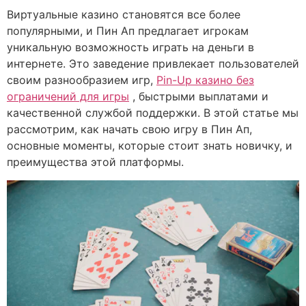
Виртуальные казино становятся все более
популярными, и Пин Ап предлагает игрокам
уникальную возможность играть на деньги в
интернете. Это заведение привлекает пользователей
своим разнообразием игр,
Pin-Up казино без
ограничений для игры
, быстрыми выплатами и
качественной службой поддержки. В этой статье мы
рассмотрим, как начать свою игру в Пин Ап,
основные моменты, которые стоит знать новичку, и
преимущества этой платформы.