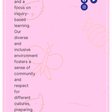
and a
focus on
inquiry-
based
learning.
Our
diverse
and
inclusive
environment
fosters a
sense of
community
and
respect
for
different
cultures,
preparing