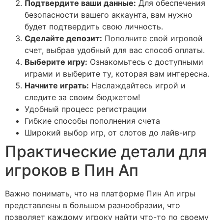
Подтвердите ваши данные:
Для обеспечения
безопасности вашего аккаунта, вам нужно
будет подтвердить свою личность.
Сделайте депозит:
Пополните свой игровой
счет, выбрав удобный для вас способ оплаты.
Выберите игру:
Ознакомьтесь с доступными
играми и выберите ту, которая вам интересна.
Начните играть:
Наслаждайтесь игрой и
следите за своим бюджетом!
Удобный процесс регистрации
Гибкие способы пополнения счета
Широкий выбор игр, от слотов до лайв-игр
Практические детали для
игроков в Пин Ап
Важно понимать, что на платформе Пин Ап игры
представлены в большом разнообразии, что
позволяет каждому игроку найти что-то по своему