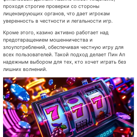
проходя строгие проверки со стороны
лицензирующих органов, что дает игрокам
уверенность в честности и легальности игр.
Кроме этого, казино активно работает над
предотвращением мошенничества и
злоупотреблений, обеспечивая честную игру для
всех пользователей. Такой подход делает Пин Ап
надежным выбором для тех, кто хочет играть без
лишних волнений.