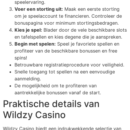
speelervaring.
Voer een storting uit:
Maak een eerste storting
om je speelaccount te financieren. Controleer de
bonuspagina voor minimum stortingsbedragen.
Kies je spel:
Blader door de vele beschikbare slots
en tafelspellen en kies degene die je aanspreken.
Begin met spelen:
Speel je favoriete spellen en
profiteer van de beschikbare bonussen en free
spins!
Betrouwbare registratieprocedure voor veiligheid.
Snelle toegang tot spellen na een eenvoudige
aanmelding.
De mogelijkheid om te profiteren van
aantrekkelijke bonussen vanaf de start.
Praktische details van
Wildzy Casino
Wildzy Casino biedt een indrukwekkende selectie van