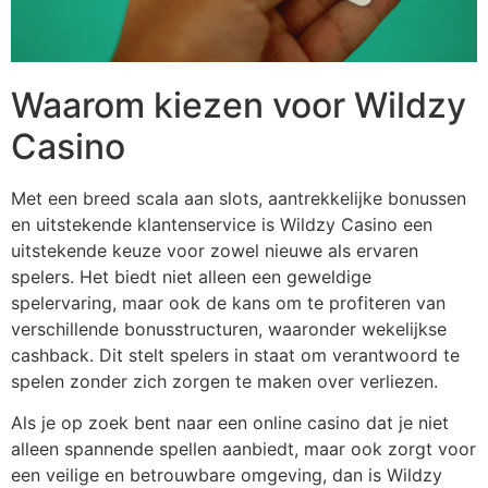
Waarom kiezen voor Wildzy
Casino
Met een breed scala aan slots, aantrekkelijke bonussen
en uitstekende klantenservice is Wildzy Casino een
uitstekende keuze voor zowel nieuwe als ervaren
spelers. Het biedt niet alleen een geweldige
spelervaring, maar ook de kans om te profiteren van
verschillende bonusstructuren, waaronder wekelijkse
cashback. Dit stelt spelers in staat om verantwoord te
spelen zonder zich zorgen te maken over verliezen.
Als je op zoek bent naar een online casino dat je niet
alleen spannende spellen aanbiedt, maar ook zorgt voor
een veilige en betrouwbare omgeving, dan is Wildzy