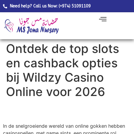
Need help? Call us Now: (+974) 51091109
Ontdek de top slots
en cashback opties
bij Wildzy Casino
Online voor 2026
In de snelgroeiende wereld van online gokken hebben
casinospellen, met name slots, een prominente rol