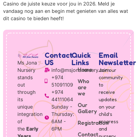
Casino de juiste keuze voor jou in 2026. Meld je
vandaag nog aan en begin met genieten van alles wat
dit casino te bieden heeft!
Contact
Quick
Email
US
Links
Newsletter
Ms Jona
Home
Nursery
info@msjonanursery.com
Join our
stands
+974
community
Who
out
51091109
to
are
through
+974
receive
we
its
44111064
updates
Our
unique
Sunday -
on your
Gallery
integration
Thursday:
child’s
of
6AM -
progress
Registration
the
Early
6PM
and
Contact
Years
nursery