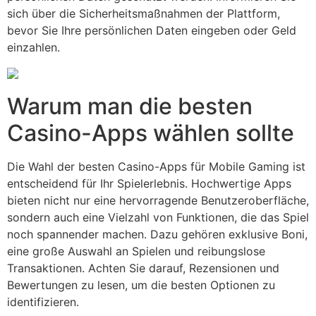
sich über die Sicherheitsmaßnahmen der Plattform,
bevor Sie Ihre persönlichen Daten eingeben oder Geld
einzahlen.
Warum man die besten
Casino-Apps wählen sollte
Die Wahl der besten Casino-Apps für Mobile Gaming ist
entscheidend für Ihr Spielerlebnis. Hochwertige Apps
bieten nicht nur eine hervorragende Benutzeroberfläche,
sondern auch eine Vielzahl von Funktionen, die das Spiel
noch spannender machen. Dazu gehören exklusive Boni,
eine große Auswahl an Spielen und reibungslose
Transaktionen. Achten Sie darauf, Rezensionen und
Bewertungen zu lesen, um die besten Optionen zu
identifizieren.