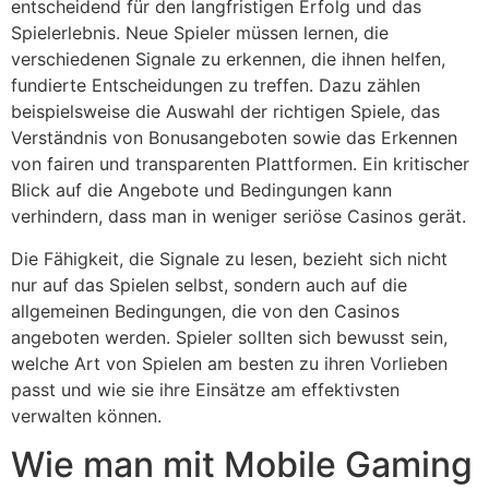
entscheidend für den langfristigen Erfolg und das
Spielerlebnis. Neue Spieler müssen lernen, die
verschiedenen Signale zu erkennen, die ihnen helfen,
fundierte Entscheidungen zu treffen. Dazu zählen
beispielsweise die Auswahl der richtigen Spiele, das
Verständnis von Bonusangeboten sowie das Erkennen
von fairen und transparenten Plattformen. Ein kritischer
Blick auf die Angebote und Bedingungen kann
verhindern, dass man in weniger seriöse Casinos gerät.
Die Fähigkeit, die Signale zu lesen, bezieht sich nicht
nur auf das Spielen selbst, sondern auch auf die
allgemeinen Bedingungen, die von den Casinos
angeboten werden. Spieler sollten sich bewusst sein,
welche Art von Spielen am besten zu ihren Vorlieben
passt und wie sie ihre Einsätze am effektivsten
verwalten können.
Wie man mit Mobile Gaming