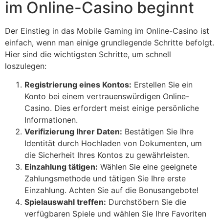
im Online-Casino beginnt
Der Einstieg in das Mobile Gaming im Online-Casino ist
einfach, wenn man einige grundlegende Schritte befolgt.
Hier sind die wichtigsten Schritte, um schnell
loszulegen:
Registrierung eines Kontos:
Erstellen Sie ein
Konto bei einem vertrauenswürdigen Online-
Casino. Dies erfordert meist einige persönliche
Informationen.
Verifizierung Ihrer Daten:
Bestätigen Sie Ihre
Identität durch Hochladen von Dokumenten, um
die Sicherheit Ihres Kontos zu gewährleisten.
Einzahlung tätigen:
Wählen Sie eine geeignete
Zahlungsmethode und tätigen Sie Ihre erste
Einzahlung. Achten Sie auf die Bonusangebote!
Spielauswahl treffen:
Durchstöbern Sie die
verfügbaren Spiele und wählen Sie Ihre Favoriten