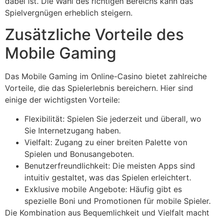
dabei ist. Die Wahl des richtigen Bereichs kann das
Spielvergnügen erheblich steigern.
Zusätzliche Vorteile des
Mobile Gaming
Das Mobile Gaming im Online-Casino bietet zahlreiche
Vorteile, die das Spielerlebnis bereichern. Hier sind
einige der wichtigsten Vorteile:
Flexibilität: Spielen Sie jederzeit und überall, wo
Sie Internetzugang haben.
Vielfalt: Zugang zu einer breiten Palette von
Spielen und Bonusangeboten.
Benutzerfreundlichkeit: Die meisten Apps sind
intuitiv gestaltet, was das Spielen erleichtert.
Exklusive mobile Angebote: Häufig gibt es
spezielle Boni und Promotionen für mobile Spieler.
Die Kombination aus Bequemlichkeit und Vielfalt macht