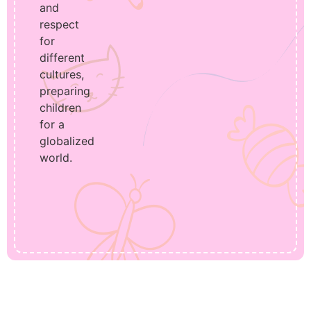
and
respect
for
different
cultures,
preparing
children
for a
globalized
world.