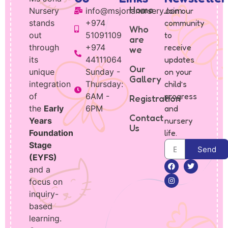
Home
Nursery
info@msjonanursery.com
Join our
stands
+974
community
Who
out
51091109
to
are
through
+974
receive
we
its
44111064
updates
Our
unique
Sunday -
on your
Gallery
integration
Thursday:
child’s
of
6AM -
progress
Registration
the
Early
6PM
and
Contact
Years
nursery
Us
Foundation
life.
Stage
Send
(EYFS)
and a
focus on
inquiry-
based
learning.