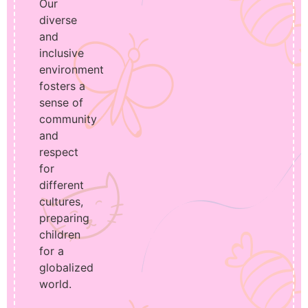
Our
diverse
and
inclusive
environment
fosters a
sense of
community
and
respect
for
different
cultures,
preparing
children
for a
globalized
world.