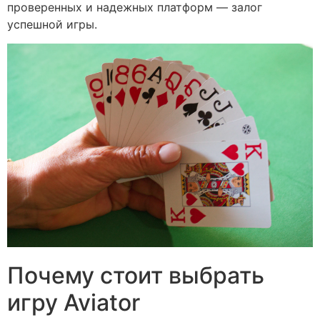
проверенных и надежных платформ — залог
успешной игры.
Почему стоит выбрать
игру Aviator