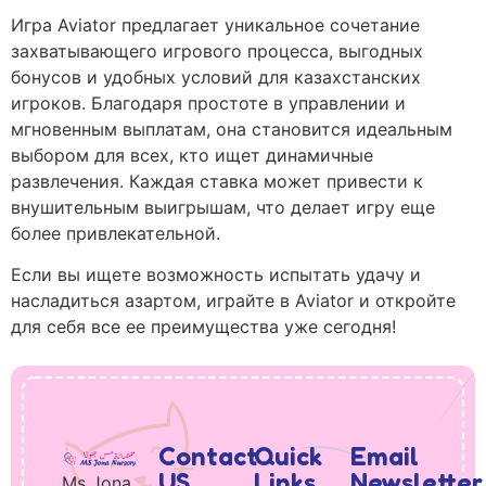
Игра Aviator предлагает уникальное сочетание
захватывающего игрового процесса, выгодных
бонусов и удобных условий для казахстанских
игроков. Благодаря простоте в управлении и
мгновенным выплатам, она становится идеальным
выбором для всех, кто ищет динамичные
развлечения. Каждая ставка может привести к
внушительным выигрышам, что делает игру еще
более привлекательной.
Если вы ищете возможность испытать удачу и
насладиться азартом, играйте в Aviator и откройте
для себя все ее преимущества уже сегодня!
Contact
Quick
Email
US
Links
Newsletter
Ms Jona