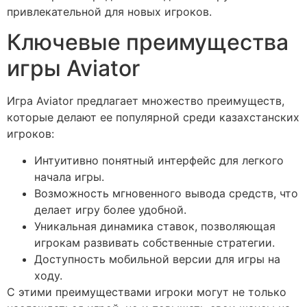
привлекательной для новых игроков.
Ключевые преимущества
игры Aviator
Игра Aviator предлагает множество преимуществ,
которые делают ее популярной среди казахстанских
игроков:
Интуитивно понятный интерфейс для легкого
начала игры.
Возможность мгновенного вывода средств, что
делает игру более удобной.
Уникальная динамика ставок, позволяющая
игрокам развивать собственные стратегии.
Доступность мобильной версии для игры на
ходу.
С этими преимуществами игроки могут не только