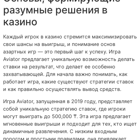
разумные решения в
казино
Каждый игрок в казино стремится максимизировать
свои шансы на выигрыш, и понимание основ
азартных игр — это первый шаг к успеху. Игра
Aviator предлагает уникальную возможность делать
ставки на результат, что делает ее особенно
захватывающей. Для начала важно понимать, как
работает игра, какие существуют стратегии ставок
и как правильно осуществлять вывод средств.
Игра Aviator, запущенная в 2019 году, представляет
собой уникальную стратегию ставок, где игроки
могут выиграть до 500,000 ₸. Эта игра предлагает
мгновенные выигрыши и подходит для тех, кто ищет
динамичные развлечения. С низким входным
порогом и простыми правилами, она привлекает