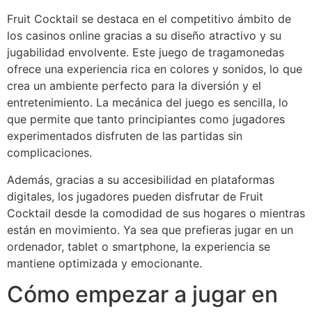
Fruit Cocktail se destaca en el competitivo ámbito de
los casinos online gracias a su diseño atractivo y su
jugabilidad envolvente. Este juego de tragamonedas
ofrece una experiencia rica en colores y sonidos, lo que
crea un ambiente perfecto para la diversión y el
entretenimiento. La mecánica del juego es sencilla, lo
que permite que tanto principiantes como jugadores
experimentados disfruten de las partidas sin
complicaciones.
Además, gracias a su accesibilidad en plataformas
digitales, los jugadores pueden disfrutar de Fruit
Cocktail desde la comodidad de sus hogares o mientras
están en movimiento. Ya sea que prefieras jugar en un
ordenador, tablet o smartphone, la experiencia se
mantiene optimizada y emocionante.
Cómo empezar a jugar en