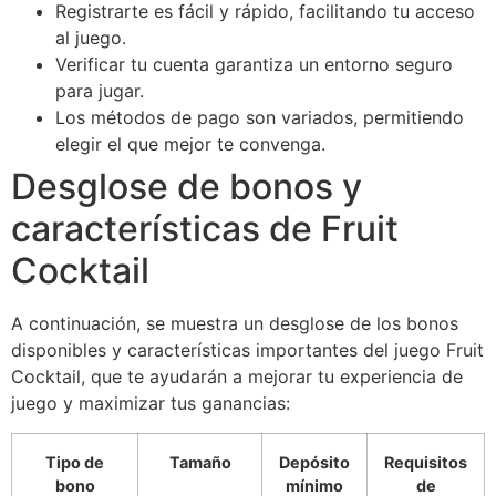
Registrarte es fácil y rápido, facilitando tu acceso
al juego.
Verificar tu cuenta garantiza un entorno seguro
para jugar.
Los métodos de pago son variados, permitiendo
elegir el que mejor te convenga.
Desglose de bonos y
características de Fruit
Cocktail
A continuación, se muestra un desglose de los bonos
disponibles y características importantes del juego Fruit
Cocktail, que te ayudarán a mejorar tu experiencia de
juego y maximizar tus ganancias:
Tipo de
Tamaño
Depósito
Requisitos
bono
mínimo
de