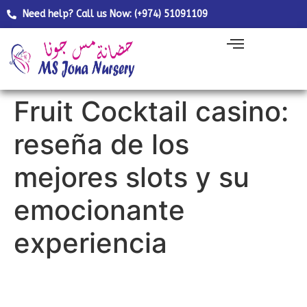
Need help? Call us Now: (+974) 51091109
Fruit Cocktail casino:
reseña de los
mejores slots y su
emocionante
experiencia