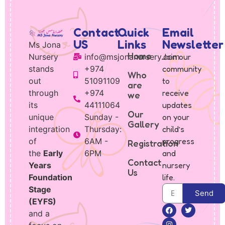
Contact
Quick
Email
US
Links
Newsletter
Ms Jona
Home
Nursery
info@msjonanursery.com
Join our
stands
+974
community
Who
out
51091109
to
are
through
+974
receive
we
its
44111064
updates
Our
unique
Sunday -
on your
Gallery
integration
Thursday:
child’s
of
6AM -
progress
Registration
the
Early
6PM
and
Contact
Years
nursery
Us
Foundation
life.
Stage
Send
(EYFS)
and a